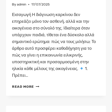
By
admin
17/07/2025
Εισαγωγή Η διάγνωση καρκίνου δεν
επηρεάζει μόνο τον ασθενή, αλλά και την
οικογένεια στο σύνολό της. Ιδιαίτερα όταν
υπάρχουν παιδιά, τίθεται ένα δύσκολο αλλά
σημαντικό ερώτημα: πώς να τους μιλήσω; Το
άρθρο αυτό προσφέρει καθοδήγηση για το
πώς να γίνει η επικοινωνία ειλικρινής,
υποστηρικτική και προσαρμοσμένη στην
ηλικία κάθε μέλους της οικογένειας.
1.
Πρέπει…
ΠΏΣ
READ MORE
ΝΑ
ΜΙΛΉΣΩ
ΣΤΑ
ΠΑΙΔΙΆ
ΜΟΥ