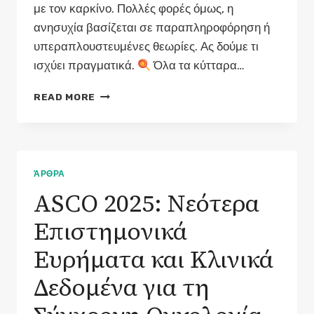
με τον καρκίνο. Πολλές φορές όμως, η
ανησυχία βασίζεται σε παραπληροφόρηση ή
υπεραπλουστευμένες θεωρίες. Ας δούμε τι
ισχύει πραγματικά.
Όλα τα κύτταρα…
Η
READ MORE
ΖΆΧΑΡΗ
ΘΡΈΦΕΙ
ΤΟΝ
ΚΑΡΚΊΝΟ:
ΜΎΘΟΣ
ΆΡΘΡΑ
Ή
ASCO 2025: Νεότερα
ΑΛΉΘΕΙΑ;
Επιστημονικά
Ευρήματα και Κλινικά
Δεδομένα για τη