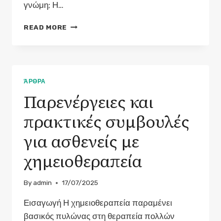
γνώμη; Η…
Η
READ MORE
ΣΗΜΑΣΊΑ
ΤΗΣ
ΔΕΎΤΕΡΗΣ
ΓΝΏΜΗΣ
ΣΤΗ
ΆΡΘΡΑ
ΣΎΓΧΡΟΝΗ
Παρενέργειες και
ΟΓΚΟΛΟΓΊΑ
πρακτικές συμβουλές
για ασθενείς με
χημειοθεραπεία
By
admin
17/07/2025
Εισαγωγή Η χημειοθεραπεία παραμένει
βασικός πυλώνας στη θεραπεία πολλών