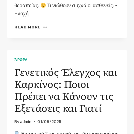
θεραπείας.
Τι νιώθουν συχνά οι ασθενείς; •
Ενοχή…
Η
READ MORE
ΨΥΧΟΛΟΓΙΚΉ
ΔΙΆΣΤΑΣΗ
ΤΟΥ
ΚΑΡΚΊΝΟΥ:
ΤΙ
ΆΡΘΡΑ
ΜΠΟΡΟΎΝ
Γενετικός Έλεγχος και
ΝΑ
ΚΆΝΟΥΝ
Καρκίνος: Ποιοι
ΟΙ
ΑΣΘΕΝΕΊΣ
Πρέπει να Κάνουν τις
ΚΑΙ
ΟΙ
Εξετάσεις και Γιατί
ΦΡΟΝΤΙΣΤΈΣ
By
admin
01/08/2025
Εισαγωγή Στην εποχή της εξατομικευμένης