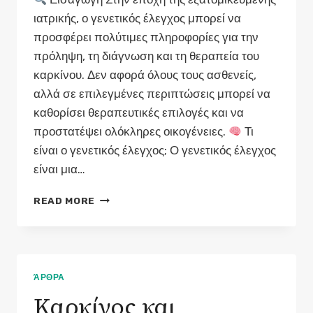
ιατρικής, ο γενετικός έλεγχος μπορεί να
προσφέρει πολύτιμες πληροφορίες για την
πρόληψη, τη διάγνωση και τη θεραπεία του
καρκίνου. Δεν αφορά όλους τους ασθενείς,
αλλά σε επιλεγμένες περιπτώσεις μπορεί να
καθορίσει θεραπευτικές επιλογές και να
προστατέψει ολόκληρες οικογένειες.
Τι
είναι ο γενετικός έλεγχος; Ο γενετικός έλεγχος
είναι μια…
ΓΕΝΕΤΙΚΌΣ
READ MORE
ΈΛΕΓΧΟΣ
ΚΑΙ
ΚΑΡΚΊΝΟΣ:
ΠΟΙΟΙ
ΠΡΈΠΕΙ
ΆΡΘΡΑ
ΝΑ
Καρκίνος και
ΚΆΝΟΥΝ