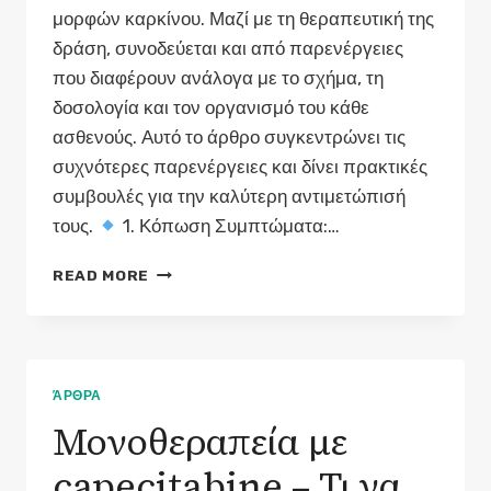
μορφών καρκίνου. Μαζί με τη θεραπευτική της
δράση, συνοδεύεται και από παρενέργειες
που διαφέρουν ανάλογα με το σχήμα, τη
δοσολογία και τον οργανισμό του κάθε
ασθενούς. Αυτό το άρθρο συγκεντρώνει τις
συχνότερες παρενέργειες και δίνει πρακτικές
συμβουλές για την καλύτερη αντιμετώπισή
τους.
1. Κόπωση Συμπτώματα:…
ΠΑΡΕΝΈΡΓΕΙΕΣ
READ MORE
ΚΑΙ
ΠΡΑΚΤΙΚΈΣ
ΣΥΜΒΟΥΛΈΣ
ΓΙΑ
ΑΣΘΕΝΕΊΣ
ΆΡΘΡΑ
ΜΕ
Μονοθεραπεία με
ΧΗΜΕΙΟΘΕΡΑΠΕΊΑ
capecitabine – Τι να