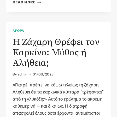
ΚΑΡΚΊΝΟΣ
READ MORE
ΚΑΙ
ΕΡΓΑΣΊΑ:
ΔΙΚΑΙΏΜΑΤΑ,
ΠΡΟΣΑΡΜΟΓΈΣ
ΚΑΙ
ΆΡΘΡΑ
ΠΡΑΚΤΙΚΈΣ
Η Ζάχαρη Θρέφει τον
ΣΥΜΒΟΥΛΈΣ
Καρκίνο: Μύθος ή
Αλήθεια;
By
admin
01/08/2025
«Γιατρέ, πρέπει να κόψω τελείως τη ζάχαρη;
Αληθεύει ότι τα καρκινικά κύτταρα “τρέφονται”
από τη γλυκόζη;» Αυτό το ερώτημα το ακούμε
καθημερινά — και δικαίως. Η διατροφή
απασχολεί όλους όσοι έρχονται αντιμέτωποι