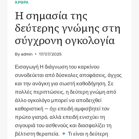
ΆΡΘΡΑ
ΚΑΙ
Η σημασία της
ΣΤΗΝ
ΟΙΚΟΓΈΝΕΙΑ
δεύτερης γνώμης στη
ΓΙΑ
ΤΟΝ
σύγχρονη ογκολογία
ΚΑΡΚΊΝΟ
By
admin
17/07/2025
Εισαγωγή Η διάγνωση του καρκίνου
συνοδεύεται από δύσκολες αποφάσεις, άγχος
και την ανάγκη για σωστή καθοδήγηση. Σε
πολλές περιπτώσεις, η δεύτερη γνώμη από
άλλο ογκολόγο μπορεί να αποδειχθεί
καθοριστική — όχι επειδή αμφισβητεί τον
πρώτο γιατρό, αλλά επειδή ενισχύει τη
σιγουριά του ασθενούς και διασφαλίζει τη
βέλτιστη θεραπεία.
Τι είναι η δεύτερη