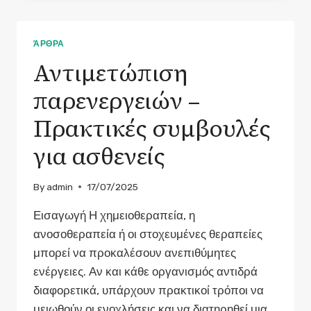
ΕΠΙΣΤΗΜΟΝΙΚΆ
ΕΥΡΉΜΑΤΑ
ΚΑΙ
ΆΡΘΡΑ
ΚΛΙΝΙΚΆ
Αντιμετώπιση
ΔΕΔΟΜΈΝΑ
ΓΙΑ
παρενεργειών –
ΤΗ
ΣΎΓΧΡΟΝΗ
Πρακτικές συμβουλές
ΟΓΚΟΛΟΓΊΑ
για ασθενείς
By
admin
17/07/2025
Εισαγωγή Η χημειοθεραπεία, η
ανοσοθεραπεία ή οι στοχευμένες θεραπείες
μπορεί να προκαλέσουν ανεπιθύμητες
ενέργειες. Αν και κάθε οργανισμός αντιδρά
διαφορετικά, υπάρχουν πρακτικοί τρόποι να
μειωθούν οι ενοχλήσεις και να διατηρηθεί μια